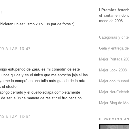
I Premios Asteri
s!
el certamen don
moda de 2008.
icieran un estilismo xulo i un par de fotos :)
Categorías y crite
Gala y entrega d
9 A LAS 13:47
Mejor Portada 20
rigo estupendo de Zara, es mi comodín de este
Mejor Look 2008
 unos quilos y es el único que me abrocha jajaja! las
yo me lo compré en una talla más grande de la mía
Mejor cool*hunte
 el efecto.
Mejor Net-Celebri
 abrigo cerrado y el cuello-solapa completamente
 de ser la única manera de resistir el frío parisino
Mejor Blog de Mo
9 A LAS 16:02
II PREMIOS A