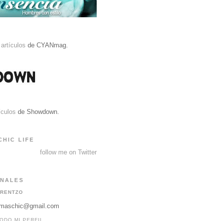
artículos
de CYANmag.
ículos
de Showdown.
CHIC LIFE
follow me on Twitter
ONALES
RENTZO
gmaschic@gmail.com
ODO MI PERFIL