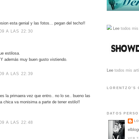
sion esta genial y las fotos... pegan del techo!!
Lee
todos mis 
9 A LAS 22:30
e estilosa.
. Y además muy buen gusto vistiendo.
Lee
todos mis art
9 A LAS 22:39
LORENTZO'S 
es la primaera vez que entro.. no lo se.. bueno las
a chica va monisima a parte de tener estilo!!
DATOS PERS
LO
9 A LAS 22:48
elblo
VER T