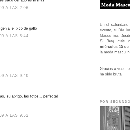
n es saco cerrado es lo mas!
9 A LAS 2:06
En el calendari
genial el pico de gallo
evento, el
Día In
Masculina
. Desd
9 A LAS 5:44
El Blog más c
miércoles 15 de 
la moda masculin
Gracias a vosotro
ha sido brutal.
9 A LAS 9:40
s, su abrigo, las fotos... perfecta!
POR SEGUND
9 A LAS 9:52