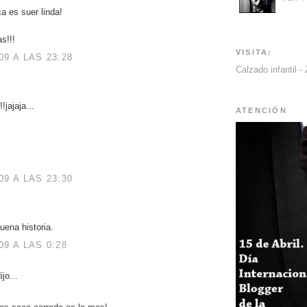
a es suer linda!
s!!!
VISITA:
9 A LAS 23:28
Calzado infantil -
!jajaja...
ATENCIÓN
9 A LAS 23:30
uena historia.
9 A LAS 0:28
ijo...