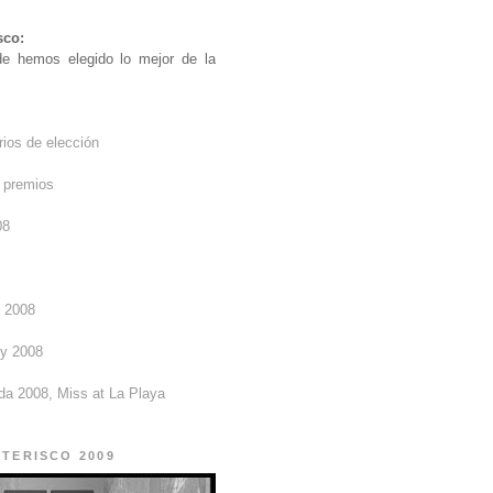
sco:
de hemos elegido lo mejor de la
rios de elección
e premios
08
d 2008
ty 2008
da 2008, Miss at La Playa
STERISCO 2009