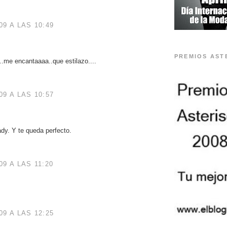
9 A LAS 10:49
PREMIOS AST
.me encantaaaa..que estilazo....
9 A LAS 10:57
dy. Y te queda perfecto.
9 A LAS 11:20
9 A LAS 12:25