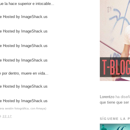
ue la hace superior e intocable...
 por dentro, muere en vida...
Lorentzo
ha dise
que tiene que ser
mera sesión fotográfica, con Amaya)
AS
22:17
SÍGUEME LA P