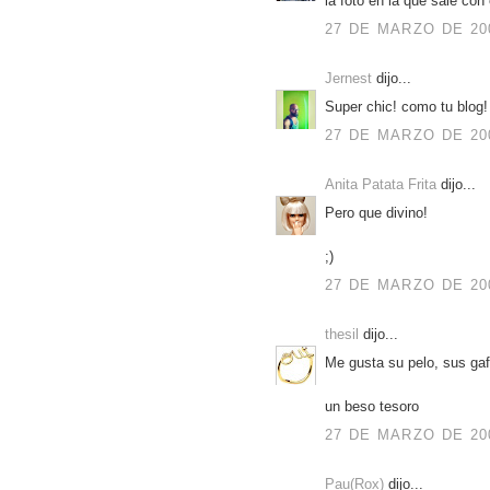
la foto en la que sale co
27 DE MARZO DE 200
Jernest
dijo...
Super chic! como tu blog! 
27 DE MARZO DE 200
Anita Patata Frita
dijo...
Pero que divino!
;)
27 DE MARZO DE 200
thesil
dijo...
Me gusta su pelo, sus gafa
un beso tesoro
27 DE MARZO DE 200
Pau(Rox)
dijo...