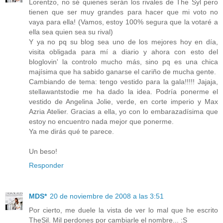
Lorentzo, no sé quienes serán los rivales de The Syl pero
tienen que ser muy grandes para hacer que mi voto no
vaya para ella! (Vamos, estoy 100% segura que la votaré a
ella sea quien sea su rival)
Y ya no pq su blog sea uno de los mejores hoy en día,
visita obligada para mí a diario y ahora con esto del
bloglovin' la controlo mucho más, sino pq es una chica
majísima que ha sabido ganarse el cariño de mucha gente.
Cambiando de tema: tengo vestido para la gala!!!!! Jajaja,
stellawantstodie me ha dado la idea. Podría ponerme el
vestido de Angelina Jolie, verde, en corte imperio y Max
Azria Atelier. Gracias a ella, yo con lo embarazadísima que
estoy no encuentro nada mejor que ponerme.
Ya me dirás qué te parece.
Un beso!
Responder
MDS*
20 de noviembre de 2008 a las 3:51
Por cierto, me duele la vista de ver lo mal que he escrito
TheSil. Mil perdones por cambiarle el nombre... :S