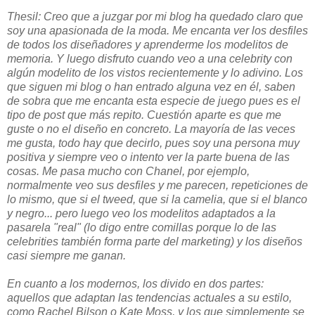
Thesil: Creo que a juzgar por mi blog ha quedado claro que
soy una apasionada de la moda. Me encanta ver los desfiles
de todos los diseñadores y aprenderme los modelitos de
memoria. Y luego disfruto cuando veo a una celebrity con
algún modelito de los vistos recientemente y lo adivino. Los
que siguen mi blog o han entrado alguna vez en él, saben
de sobra que me encanta esta especie de juego pues es el
tipo de post que más repito. Cuestión aparte es que me
guste o no el diseño en concreto. La mayoría de las veces
me gusta, todo hay que decirlo, pues soy una persona muy
positiva y siempre veo o intento ver la parte buena de las
cosas. Me pasa mucho con Chanel, por ejemplo,
normalmente veo sus desfiles y me parecen, repeticiones de
lo mismo, que si el tweed, que si la camelia, que si el blanco
y negro... pero luego veo los modelitos adaptados a la
pasarela "real" (lo digo entre comillas porque lo de las
celebrities también forma parte del marketing) y los diseños
casi siempre me ganan.
En cuanto a los modernos, los divido en dos partes:
aquellos que adaptan las tendencias actuales a su estilo,
como Rachel Bilson o Kate Moss, y los que simplemente se