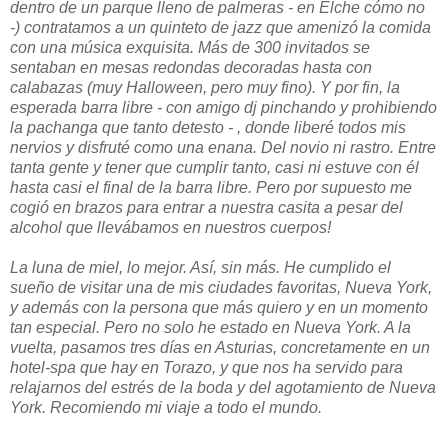
dentro de un parque lleno de palmeras - en Elche cómo no
-) contratamos a un quinteto de jazz que amenizó la comida
con una música exquisita. Más de 300 invitados se
sentaban en mesas redondas decoradas hasta con
calabazas (muy Halloween, pero muy fino). Y por fin, la
esperada barra libre - con amigo dj pinchando y prohibiendo
la pachanga que tanto detesto - , donde liberé todos mis
nervios y disfruté como una enana. Del novio ni rastro. Entre
tanta gente y tener que cumplir tanto, casi ni estuve con él
hasta casi el final de la barra libre. Pero por supuesto me
cogió en brazos para entrar a nuestra casita a pesar del
alcohol que llevábamos en nuestros cuerpos!
La luna de miel, lo mejor. Así, sin más. He cumplido el
sueño de visitar una de mis ciudades favoritas, Nueva York,
y además con la persona que más quiero y en un momento
tan especial. Pero no solo he estado en Nueva York. A la
vuelta, pasamos tres días en Asturias, concretamente en un
hotel-spa que hay en Torazo, y que nos ha servido para
relajarnos del estrés de la boda y del agotamiento de Nueva
York. Recomiendo mi viaje a todo el mundo.